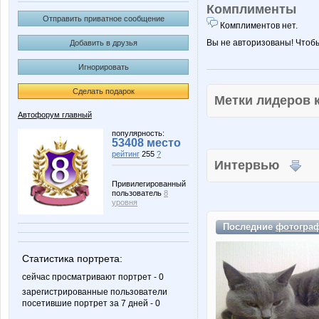
Комплименты
Отправить приватное сообщение
Комплиментов нет.
Вы не авторизованы! Чтоб
Добавить в друзья
Игнорировать
Сделать подарок
Метки лидеров
Автофорум главный
популярность:
53408 место
рейтинг
255
?
Интервью
Привилегированный
пользователь
8
уровня
Последние
фотогра
Статистика портрета:
сейчас просматривают портрет - 0
зарегистрированные пользователи
посетившие портрет за 7 дней - 0